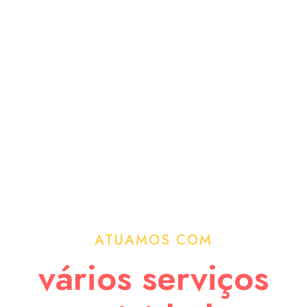
Linguagem -
Estimulamos a capacidade de
linguagem ensinando, para além do Português, a
língua Inglesa em regime de quatro horas diárias.
ATUAMOS COM
vários serviços