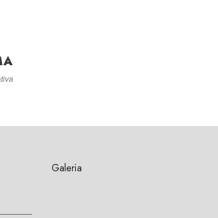
MA
tiva
Galeria