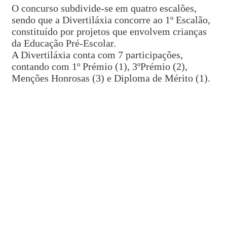
O concurso subdivide-se em quatro escalões,
sendo que a Divertiláxia concorre ao 1º Escalão,
constituído por projetos que envolvem crianças
da Educação Pré-Escolar.
A Divertiláxia conta com 7 participações,
contando com 1º Prémio (1), 3ºPrémio (2),
Menções Honrosas (3) e Diploma de Mérito (1).
PRÉMIO ILÍDIO PINHO
"Ciência na Escola"
Aveiro, 12 fevereiro, 2020