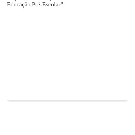
Educação Pré-Escolar”.
PLANO NACIONAL DE FORMAÇÃO
FINANCEIRA
"Prémio Todos Contam"
Lisboa, 28 outubro, 2019